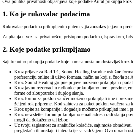
Ova politika privatnosti objašnjava koje podatke Aural prikuplja kroz 
1. Ko je rukovalac podacima
Rukovalac podacima prikupljenim putem sajta
aural.rs
je javno preds
Za pitanja u vezi sa privatnošću, pristupom podacima, ispravkom, bri
2. Koje podatke prikupljamo
Sajt trenutno prikuplja podatke koje nam samostalno dostavljaš kroz 
Kroz prijave za Rad 1:1, Sound Healing i srodne uslužne format
preferenciju online ili uživo formata, način na koji si čuo/la z
Kroz Sound Healing grupne prijave možemo prikupljati i podatk
Kroz javnu rezervaciju radionice prikupljamo ime i prezime, ema
forme od zloupotrebe i duplog slanja.
Kroz formu za poklon vaučer možemo prikupljati ime i prezime,
željeni rok pripreme. Kod zahteva za paket poklon vaučera za ko
Kroz upite za kompanije i događaje možemo prikupljati ime i prez
Kroz newsletter formu prikupljamo email adresu radi slanja pov
mogli da dokažemo taj izbor.
Uz tvoju saglasnost za analitičke kolačiće, sajt može obrađivat
pregledaču ili uređaju i interakcije sa sadržajem. Ova obrada os