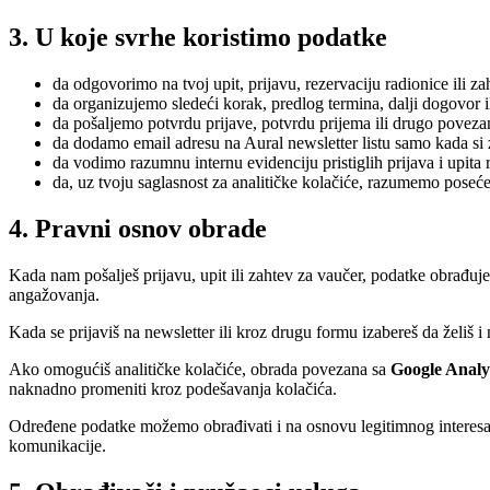
3. U koje svrhe koristimo podatke
da odgovorimo na tvoj upit, prijavu, rezervaciju radionice ili z
da organizujemo sledeći korak, predlog termina, dalji dogovor 
da pošaljemo potvrdu prijave, potvrdu prijema ili drugo povez
da dodamo email adresu na Aural newsletter listu samo kada si z
da vodimo razumnu internu evidenciju pristiglih prijava i upita r
da, uz tvoju saglasnost za analitičke kolačiće, razumemo posećen
4. Pravni osnov obrade
Kada nam pošalješ prijavu, upit ili zahtev za vaučer, podatke obrađuj
angažovanja.
Kada se prijaviš na newsletter ili kroz drugu formu izabereš da želiš
Ako omogućiš analitičke kolačiće, obrada povezana sa
Google Analyt
naknadno promeniti kroz podešavanja kolačića.
Određene podatke možemo obrađivati i na osnovu legitimnog interesa, u
komunikacije.