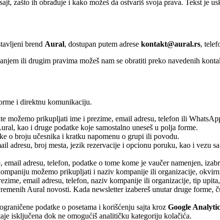
sajt, zašto ih obrađuje i kako možeš da ostvariš svoja prava. Tekst je 
tavljeni brend
Aural
, dostupan putem adrese
kontakt@aural.rs
, tele
sanjem ili drugim pravima možeš nam se obratiti preko navedenih konta
forme i direktnu komunikaciju.
e možemo prikupljati ime i prezime, email adresu, telefon ili WhatsApp
a Aural, kao i druge podatke koje samostalno uneseš u polja forme.
e o broju učesnika i kratku napomenu o grupi ili povodu.
il adresu, broj mesta, jezik rezervacije i opcionu poruku, kao i vezu sa
 email adresu, telefon, podatke o tome kome je vaučer namenjen, izabr
mpaniju možemo prikupljati i naziv kompanije ili organizacije, okvirni
ime, email adresu, telefon, naziv kompanije ili organizacije, tip upita, 
remenih Aural novosti. Kada newsletter izabereš unutar druge forme, čuv
i ograničene podatke o posetama i korišćenju sajta kroz
Google Analytic
taje isključena dok ne omogućiš analitičku kategoriju kolačića.