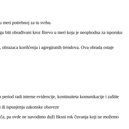
 meri potrebnoj za tu svrhu.
ogu biti obrađivani kroz Brevo u meri koja je neophodna za isporuku
, obrazaca korišćenja i agregiranih trendova. Ova obrada ostaje
period radi interne evidencije, kontinuiteta komunikacije i zaštite
i ili ispunjenja zakonske obaveze
ača, pa ovde ne navodimo duži fiksni rok čuvanja koji ne možemo