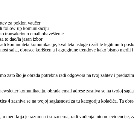
ahtev za poklon vaučer
ili follow-up komunikaciju
ano transakciono email obaveštenje
a to dao/la jasan izbor
adi kontinuiteta komunikacije, kvaliteta usluge i zaštite legitimnih posl
ost sajta, obrasce korišćenja i agregirane trendove kako bismo merili i 
emo zato što je obrada potrebna radi odgovora na tvoj zahtev i preduzim
 i newsletter komunikaciju, obrada email adrese zasniva se na tvojoj sag
ics 4
zasniva se na tvojoj saglasnosti za tu kategoriju kolačića. Ta ob
 meri koja je razumna i srazmerna, radi vođenja interne evidencije, za