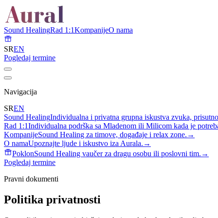
Sound Healing
Rad 1:1
Kompanije
O nama
SR
EN
Pogledaj termine
Navigacija
SR
EN
Sound Healing
Individualna i privatna grupna iskustva zvuka, prisutno
Rad 1:1
Individualna podrška sa Mladenom ili Milicom kada je potreba
Kompanije
Sound Healing za timove, događaje i relax zone.
→
O nama
Upoznajte ljude i iskustvo iza Aurala.
→
Poklon
Sound Healing vaučer za dragu osobu ili poslovni tim.
→
Pogledaj termine
Pravni dokumenti
Politika privatnosti