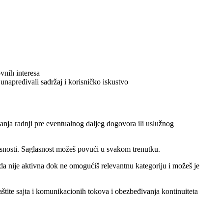
ovnih interesa
unapređivali sadržaj i korisničko iskustvo
anja radnji pre eventualnog daljeg dogovora ili uslužnog
lasnosti. Saglasnost možeš povući u svakom trenutku.
rada nije aktivna dok ne omogućiš relevantnu kategoriju i možeš je
štite sajta i komunikacionih tokova i obezbeđivanja kontinuiteta