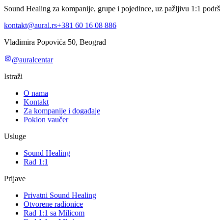
Sound Healing za kompanije, grupe i pojedince, uz pažljivu 1:1 podrš
kontakt@aural.rs
+381 60 16 08 886
Vladimira Popovića 50, Beograd
@auralcentar
Istraži
O nama
Kontakt
Za kompanije i događaje
Poklon vaučer
Usluge
Sound Healing
Rad 1:1
Prijave
Privatni Sound Healing
Otvorene radionice
Rad 1:1 sa Milicom