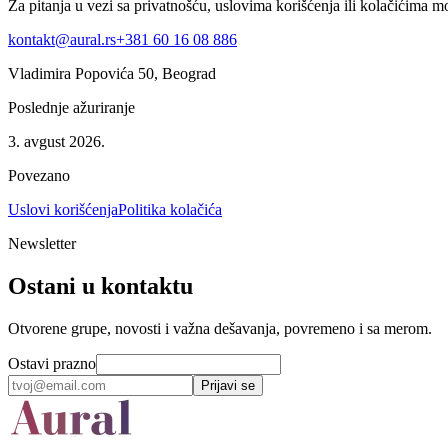
Za pitanja u vezi sa privatnošću, uslovima korišćenja ili kolačićima mo
kontakt@aural.rs
+381 60 16 08 886
Vladimira Popovića 50, Beograd
Poslednje ažuriranje
3. avgust 2026.
Povezano
Uslovi korišćenja
Politika kolačića
Newsletter
Ostani u kontaktu
Otvorene grupe, novosti i važna dešavanja, povremeno i sa merom.
Ostavi prazno
Prijavi se