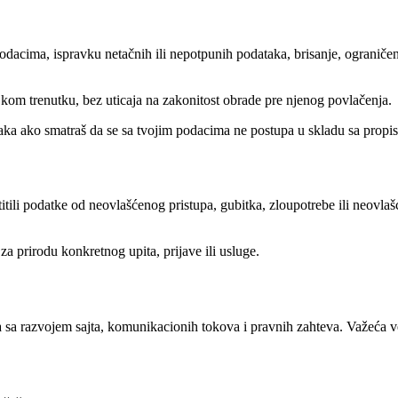
dacima, ispravku netačnih ili nepotpunih podataka, brisanje, ograničenj
 kom trenutku, bez uticaja na zakonitost obrade pre njenog povlačenja.
aka ako smatraš da se sa tvojim podacima ne postupa u skladu sa propi
li podatke od neovlašćenog pristupa, gubitka, zloupotrebe ili neovlašć
a prirodu konkretnog upita, prijave ili usluge.
 sa razvojem sajta, komunikacionih tokova i pravnih zahteva. Važeća ve