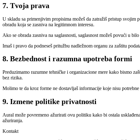
7. Tvoja prava
U skladu sa primenjivim propisima možeš da zatražiš pristup svojim po
obradu koja se zasniva na legitimnom interesu.
Ako se obrada zasniva na saglasnosti, saglasnost možeš povući u bilo
Imaš i pravo da podneseš pritužbu nadležnom organu za zaštitu podat
8. Bezbednost i razumna upotreba formi
Preduzimamo razumne tehničke i organizacione mere kako bismo zaštiti
bez rizika.
Molimo te da kroz forme ne dostavljaš informacije koje nisu potrebne z
9. Izmene politike privatnosti
Aural može povremeno ažurirati ovu politiku kako bi ostala usklađena
ažuriranja.
Kontakt