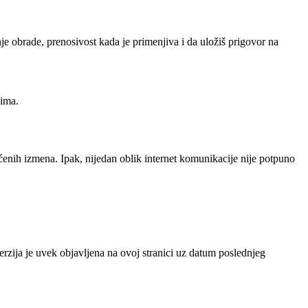
e obrade, prenosivost kada je primenjiva i da uložiš prigovor na
sima.
enih izmena. Ipak, nijedan oblik internet komunikacije nije potpuno
rzija je uvek objavljena na ovoj stranici uz datum poslednjeg