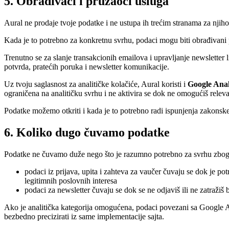
5. Obrađivači i pružaoci usluga
Aural ne prodaje tvoje podatke i ne ustupa ih trećim stranama za njih
Kada je to potrebno za konkretnu svrhu, podaci mogu biti obrađivani 
Trenutno se za slanje transakcionih emailova i upravljanje newsletter l
potvrda, pratećih poruka i newsletter komunikacije.
Uz tvoju saglasnost za analitičke kolačiće, Aural koristi i
Google Anal
ograničena na analitičku svrhu i ne aktivira se dok ne omogućiš releva
Podatke možemo otkriti i kada je to potrebno radi ispunjenja zakonsk
6. Koliko dugo čuvamo podatke
Podatke ne čuvamo duže nego što je razumno potrebno za svrhu zbog 
podaci iz prijava, upita i zahteva za vaučer čuvaju se dok je po
legitimnih poslovnih interesa
podaci za newsletter čuvaju se dok se ne odjaviš ili ne zatražiš
Ako je analitička kategorija omogućena, podaci povezani sa Google 
bezbedno precizirati iz same implementacije sajta.