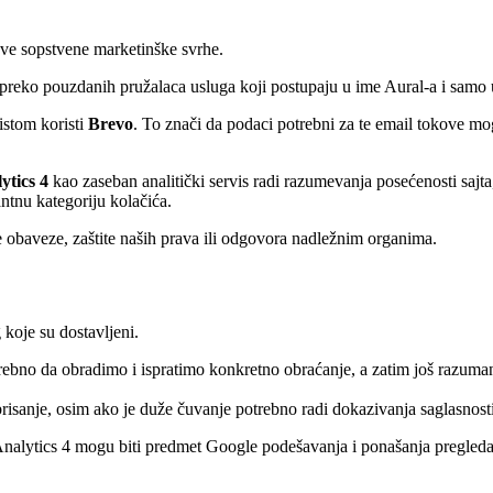
ove sopstvene marketinške svrhe.
preko pouzdanih pružalaca usluga koji postupaju u ime Aural-a i samo u
istom koristi
Brevo
. To znači da podaci potrebni za te email tokove m
ytics 4
kao zaseban analitički servis radi razumevanja posećenosti sajta
ntnu kategoriju kolačića.
e obaveze, zaštite naših prava ili odgovora nadležnim organima.
koje su dostavljeni.
trebno da obradimo i ispratimo konkretno obraćanje, a zatim još razuman 
 brisanje, osim ako je duže čuvanje potrebno radi dokazivanja saglasnost
Analytics 4 mogu biti predmet Google podešavanja i ponašanja pregled