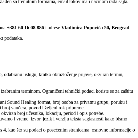
usklađen sa trenutnim formama, email tokovima i načinom rada sajta.
fona
+381 60 16 08 886
i adrese
Vladimira Popovića 50, Beograd
.
kt podataka.
, odabranu uslugu, kratko obrazloženje prijave, okviran termin,
 izabranim terminom. Ograničeni tehnički podaci koriste se za zaštitu
ani Sound Healing format, broj osoba za privatnu grupu, poruku i
 broj vaučera, povod i željeni rok pripreme.
okviran broj učesnika, lokaciju, period i opis potrebe.
amo i vreme, izvor, jezik i verziju teksta saglasnosti kako bismo
s 4
, kao što su podaci o posećenim stranicama, osnovne informacije o